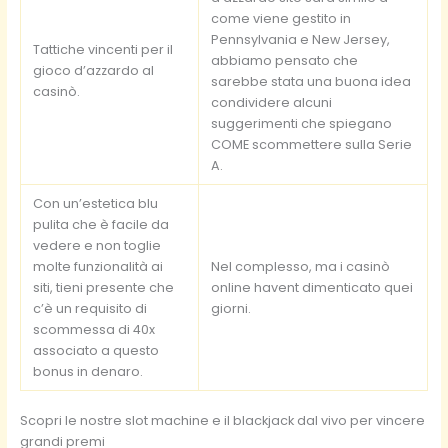
come viene gestito in
Pennsylvania e New Jersey,
Tattiche vincenti per il
abbiamo pensato che
gioco d’azzardo al
sarebbe stata una buona idea
casinò.
condividere alcuni
suggerimenti che spiegano
COME scommettere sulla Serie
A.
Con un’estetica blu
pulita che è facile da
vedere e non toglie
molte funzionalità ai
Nel complesso, ma i casinò
siti, tieni presente che
online havent dimenticato quei
c’è un requisito di
giorni.
scommessa di 40x
associato a questo
bonus in denaro.
Scopri le nostre slot machine e il blackjack dal vivo per vincere
grandi premi