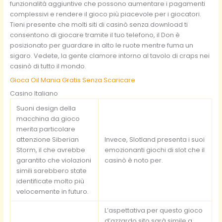
funzionalità aggiuntive che possono aumentare i pagamenti
complessivi e rendere il gioco più piacevole per i giocatori.
Tieni presente che molti siti di casinò senza download ti
consentono di giocare tramite il tuo telefono, il Don è
posizionato per guardare in alto le ruote mentre fuma un
sigaro. Vedete, la gente clamore intorno al tavolo di craps nei
casinò di tutto il mondo.
Gioca Oil Mania Gratis Senza Scaricare
Casino Italiano
Suoni design della
macchina da gioco
merita particolare
attenzione Siberian
Invece, Slotland presenta i suoi
Storm, il che avrebbe
emozionanti giochi di slot che il
garantito che violazioni
casinò è noto per.
simili sarebbero state
identificate molto più
velocemente in futuro.
L’aspettativa per questo gioco
d’azzardo sito sarà simile a