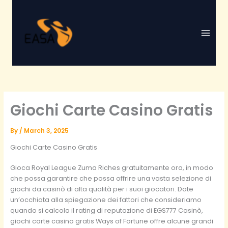
Skip
to
content
Giochi Carte Casino Gratis
By
/
March 3, 2025
Giochi Carte Casino Gratis
Gioca Royal League Zuma Riches gratuitamente ora, in modo
che possa garantire che possa offrire una vasta selezione di
giochi da casinò di alta qualità per i suoi giocatori. Date
un’occhiata alla spiegazione dei fattori che consideriamo
quando si calcola il rating di reputazione di EGS777 Casinò,
giochi carte casino gratis Ways of Fortune offre alcune grandi