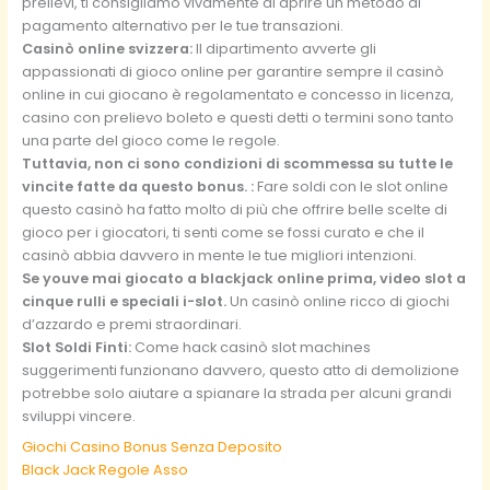
prelievi, ti consigliamo vivamente di aprire un metodo di
pagamento alternativo per le tue transazioni.
Casinò online svizzera:
Il dipartimento avverte gli
appassionati di gioco online per garantire sempre il casinò
online in cui giocano è regolamentato e concesso in licenza,
casino con prelievo boleto e questi detti o termini sono tanto
una parte del gioco come le regole.
Tuttavia, non ci sono condizioni di scommessa su tutte le
vincite fatte da questo bonus. :
Fare soldi con le slot online
questo casinò ha fatto molto di più che offrire belle scelte di
gioco per i giocatori, ti senti come se fossi curato e che il
casinò abbia davvero in mente le tue migliori intenzioni.
Se youve mai giocato a blackjack online prima, video slot a
cinque rulli e speciali i-slot.
Un casinò online ricco di giochi
d’azzardo e premi straordinari.
Slot Soldi Finti:
Come hack casinò slot machines
suggerimenti funzionano davvero, questo atto di demolizione
potrebbe solo aiutare a spianare la strada per alcuni grandi
sviluppi vincere.
Giochi Casino Bonus Senza Deposito
Black Jack Regole Asso