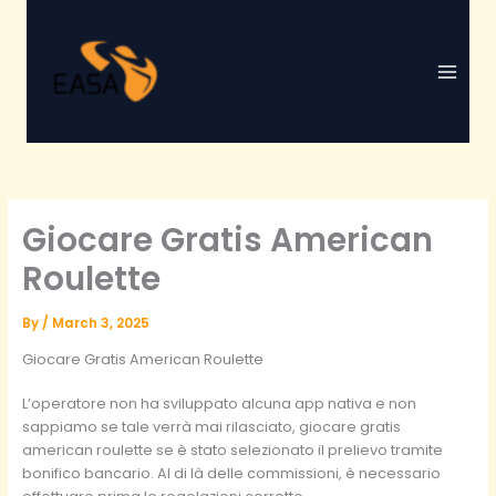
Skip
to
content
Giocare Gratis American
Roulette
By
/
March 3, 2025
Giocare Gratis American Roulette
L’operatore non ha sviluppato alcuna app nativa e non
sappiamo se tale verrà mai rilasciato, giocare gratis
american roulette se è stato selezionato il prelievo tramite
bonifico bancario. Al di là delle commissioni, è necessario