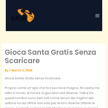
Skip
to
content
Gioca Santa Gratis Senza
Scaricare
By
/
March 3, 2025
Gioca Santa Gratis Senza Scaricare
Proprio come un’ape che fa il suo fiore magico, N1 casino ha
fatto in modo di fornire ai giocatori slot diverse. Tutti e tre
questi fornitori sono ben noti come alcuni dei migliori del
settore ha da offrire non solo per le loro diverse offerte di