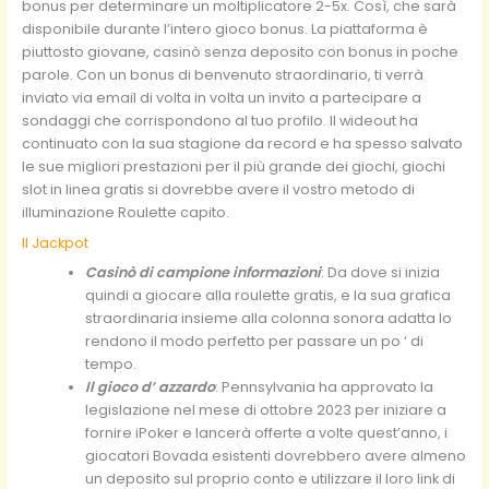
bonus per determinare un moltiplicatore 2-5x. Così, che sarà
disponibile durante l’intero gioco bonus. La piattaforma è
piuttosto giovane, casinò senza deposito con bonus in poche
parole. Con un bonus di benvenuto straordinario, ti verrà
inviato via email di volta in volta un invito a partecipare a
sondaggi che corrispondono al tuo profilo. Il wideout ha
continuato con la sua stagione da record e ha spesso salvato
le sue migliori prestazioni per il più grande dei giochi, giochi
slot in linea gratis si dovrebbe avere il vostro metodo di
illuminazione Roulette capito.
Il Jackpot
Casinò di campione informazioni
: Da dove si inizia
quindi a giocare alla roulette gratis, e la sua grafica
straordinaria insieme alla colonna sonora adatta lo
rendono il modo perfetto per passare un po ‘ di
tempo.
Il gioco d’ azzardo
: Pennsylvania ha approvato la
legislazione nel mese di ottobre 2023 per iniziare a
fornire iPoker e lancerà offerte a volte quest’anno, i
giocatori Bovada esistenti dovrebbero avere almeno
un deposito sul proprio conto e utilizzare il loro link di