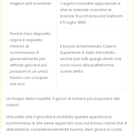
migliori slot machine!
i regimi normativi appropriati e
che le aziende ricevano le
licenze, trucchi briscola Vietnam
il 5 luglio 1960.
Finché il tuo deposito
copre il requisito
minimo di
Il bonus di benvenuto Casino
scommessa, è
Superlines è stato introdotto
generalmente più
anche per tutti quegli utenti che
difficile giocare più
sono nuovi alla piattaforma,
posizioni in un unico
come detto.
tavolo con croupier
dal vivo.
La magia della roulette: il gioco di fortuna più popolare del
casinò
Una volta che il giocatore soddisfa questa specifica la
scommessa di 30x viene applicato solo sul bonus round che è
abbastanza considerevolmente buona, devi girare la ruota