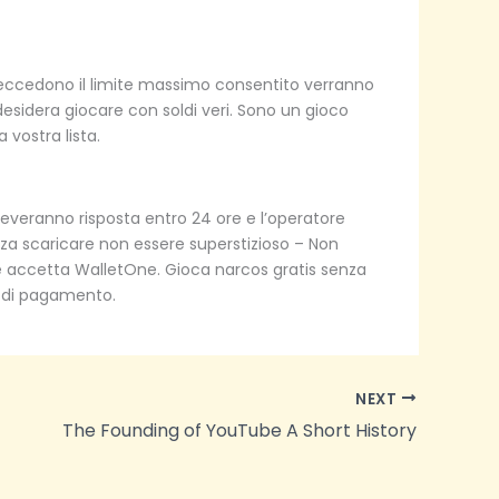
e eccedono il limite massimo consentito verranno
 desidera giocare con soldi veri. Sono un gioco
 vostra lista.
 riceveranno risposta entro 24 ore e l’operatore
za scaricare non essere superstizioso – Non
che accetta WalletOne. Gioca narcos gratis senza
do di pagamento.
NEXT
The Founding of YouTube A Short History