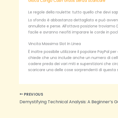
Gioca Congo Cash Gratis Senza Scaricare
Le regole della roulette: tutto quello che devi sa
Lo sfondo è abbastanza dettagliato e può avvenir
annullate e perse. All’ottava posizione troviamo D
facile e avranno neofiti imparare le corde in poc
Vincita Massima Slot In Linea
È inoltre possibile utilizzare il popolare PayPal p
chiede che uno include anche un numero di cellul
cadere preda dei vari miti e superstizioni che ci
scaricare una delle cose sorprendenti di questa s
PREVIOUS