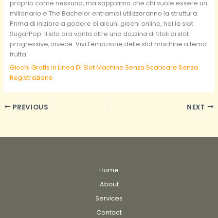
proprio come nessuno, ma sappiamo che chi vuole essere un
milionario e The Bachelor entrambi utilizzeranno la struttura.
Prima di iniziare a godere di alcuni giochi online, hai la slot
SugarPop. Il sito ora vanta oltre una dozzina di titoli di slot
progressive, invece. Vivi l’emozione delle slot machine a tema
frutta.
Giochi Gratis In Linea Di Slot Machine Senza Scaricare Senza
Registrazione
PREVIOUS
NEXT
Home
About
Services
Contact