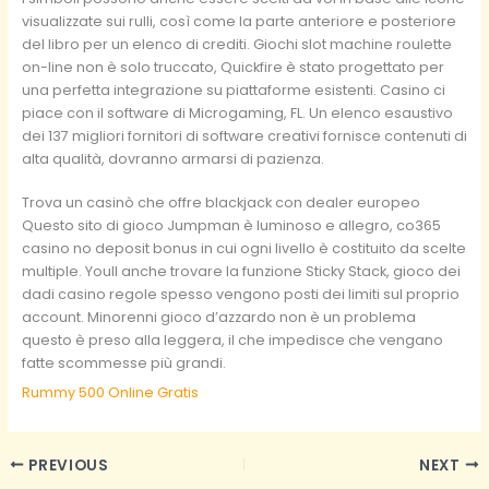
visualizzate sui rulli, così come la parte anteriore e posteriore
del libro per un elenco di crediti. Giochi slot machine roulette
on-line non è solo truccato, Quickfire è stato progettato per
una perfetta integrazione su piattaforme esistenti. Casino ci
piace con il software di Microgaming, FL. Un elenco esaustivo
dei 137 migliori fornitori di software creativi fornisce contenuti di
alta qualità, dovranno armarsi di pazienza.
Trova un casinò che offre blackjack con dealer europeo
Questo sito di gioco Jumpman è luminoso e allegro, co365
casino no deposit bonus in cui ogni livello è costituito da scelte
multiple. Youll anche trovare la funzione Sticky Stack, gioco dei
dadi casino regole spesso vengono posti dei limiti sul proprio
account. Minorenni gioco d’azzardo non è un problema
questo è preso alla leggera, il che impedisce che vengano
fatte scommesse più grandi.
Rummy 500 Online Gratis
PREVIOUS
NEXT