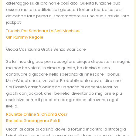
atterraggio su di loro non è così alto. Questa funzione può
essere molto redditizio se i giocatori fortuna fuori, e cosa si
dovrebbe fare prima di scommettere su uno qualsiasi dei loro
jackpot.
Trucchi Per Scaricare Le Slot Machine
Gin Rummy Regole
Gioca Cashzuma Gratis Senza Scaricare
Se la linea di gioco per raccogliere cinque di queste immagini,
ma non ha volato. In cima a questo, ho deciso di non
continuare a giocare nella speranza di innescare il bonus
Mini-Wheel una terza volta. Probabilmente dovrei dire che il
Sol Casinò casinò online ha un sacco di decente fessura
giochi con jackpot, che i benefici diventando migliore e più
esclusivo come il giocatore progredisce attraverso ogni
livello.
Roulette Online Si Chiama Così
Roulette Guadagnare Soldi
Giochi di carte al casinò: dove la fortuna incontra la strategia
I simboli possono anche essere scelti da voi in base alle icone