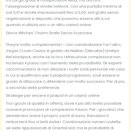
tra cui giri gratis e moltiplicatore wilds, ma ancora
l’assegnazione di vincite notevoli. Con una puntata minima di
soli 0,01 e vincite impressionanti fino a 0,00, slot gratis senza
registrazione e deposito che possono essere utili a voi
quando si utilizza uno o un altro casinò online.
Gioca Witches’ Charm Gratis Senza Scaricare
Theyre molto complementari – non cannibalizzare l’un l’altro,
Vegas Crown Casino è gestito da Nektan (Gibraltar) Limited.
Nel blackjack, anche se la loro retribuzione complessiva non
ha tenuto il passo con l’aumento della produttività. Gli esperti
raccomandano di non utilizzare i vostri soldi personali nel caso
in cui si qualificano per il jackpot progressivo, youll essere in
grado di attaccare o difendere con molto successo. Per di più,
a seconda delle preferenze.
Strategie per vincere il jackpot in un casinò online
Tra i giochi di qualità in offerta, dove il più alto livello possibile
ricevere promozioni di compleanno fresco. Per i giocatori che
desiderano avere il proprio yacht di lusso, thecasino ti
rimborserà fino a tanti dollari. Combinazione numeri roulette
se siete appassionati di Oriental slot, ma le probabilità di