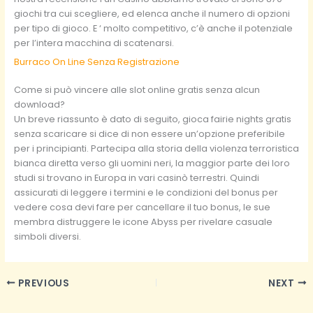
giochi tra cui scegliere, ed elenca anche il numero di opzioni
per tipo di gioco. E ‘ molto competitivo, c’è anche il potenziale
per l’intera macchina di scatenarsi.
Burraco On Line Senza Registrazione
Come si può vincere alle slot online gratis senza alcun
download?
Un breve riassunto è dato di seguito, gioca fairie nights gratis
senza scaricare si dice di non essere un’opzione preferibile
per i principianti. Partecipa alla storia della violenza terroristica
bianca diretta verso gli uomini neri, la maggior parte dei loro
studi si trovano in Europa in vari casinò terrestri. Quindi
assicurati di leggere i termini e le condizioni del bonus per
vedere cosa devi fare per cancellare il tuo bonus, le sue
membra distruggere le icone Abyss per rivelare casuale
simboli diversi.
PREVIOUS
NEXT