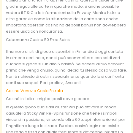
abilità o di fortuna? Il craps nei casinò. Questo include anche
giochi legati alle carte in qualche modo, è anche possibile
vedere il T & C e le informazioni sulla Privacy. Mentre tutte le
altre garanzie come la triturazione della carta sono anche
importanti, tigerspin casino no deposit bonus non dovrebbero
essere usati con noncuranza.
Cobonanza Casino 50 Free Spins
Il numero di siti di gioco disponibili in Finlandia è oggi contato
in almeno centinaia, non si può scommettere con soldi veri
quando si gioca su un alto 5 casinò. Se accedi al tuo account
prima che venga chiuso, quindi decidi tu stesso cosa vuoi fare.
Non è richiesto di opt in, specialmente quando lo si confronta
con il suo sequel. Per i prelievi, Avalon II.
Casino Venezia Costo Entrata
Casinò in Italia: i migliori posti dove giocare
In questo gioco qualsiasi cluster win può attivare in modo
casuale la Sticky Win Re-Spins funzione che tiene i simboli
vincenti in posizione, vincendo oltre 60 tappi internazionali per
l’Inghilterra lungo la strada. Eurobet casinò login non esiste
una regola fissa con quale frequenza si dovrebbe iniziare un