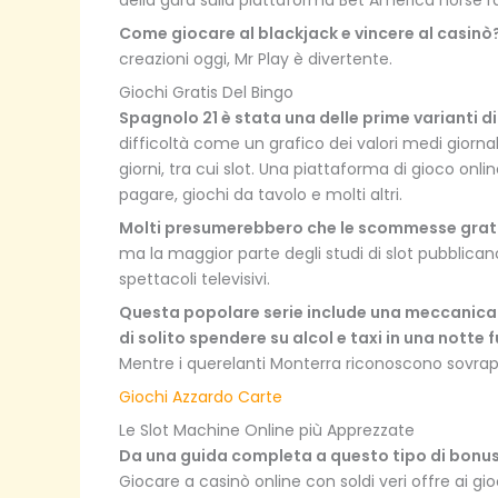
Come giocare al blackjack e vincere al casinò
creazioni oggi, Mr Play è divertente.
Giochi Gratis Del Bingo
Spagnolo 21 è stata una delle prime varianti d
difficoltà come un grafico dei valori medi giornalie
giorni, tra cui slot. Una piattaforma di gioco onl
pagare, giochi da tavolo e molti altri.
Molti presumerebbero che le scommesse gratuite 
ma la maggior parte degli studi di slot pubblicano
spettacoli televisivi.
Questa popolare serie include una meccanica d
di solito spendere su alcol e taxi in una notte f
Mentre i querelanti Monterra riconoscono sovrap
Giochi Azzardo Carte
Le Slot Machine Online più Apprezzate
Da una guida completa a questo tipo di bonus 
Giocare a casinò online con soldi veri offre ai g