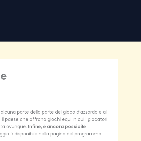
re
 alcuna parte della parte del gioco d’azzardo e al
il paese che offrono giochi equi in cui i giocatori
olta ovunque.
Infine, è ancora possibile
ggio è disponibile nella pagina del programma