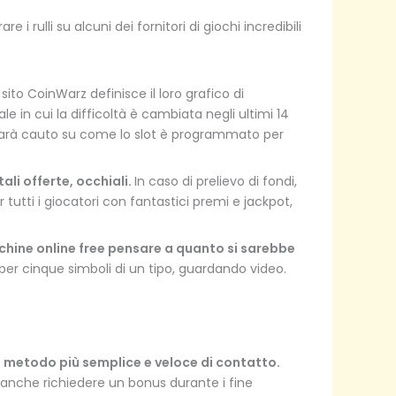
 i rulli su alcuni dei fornitori di giochi incredibili
l sito CoinWarz definisce il loro grafico di
ale in cui la difficoltà è cambiata negli ultimi 14
nds sarà cauto su come lo slot è programmato per
li offerte, occhiali.
In caso di prelievo di fondi,
 tutti i giocatori con fantastici premi e jackpot,
chine online free pensare a quanto si sarebbe
er cinque simboli di un tipo, guardando video.
l metodo più semplice e veloce di contatto.
i anche richiedere un bonus durante i fine