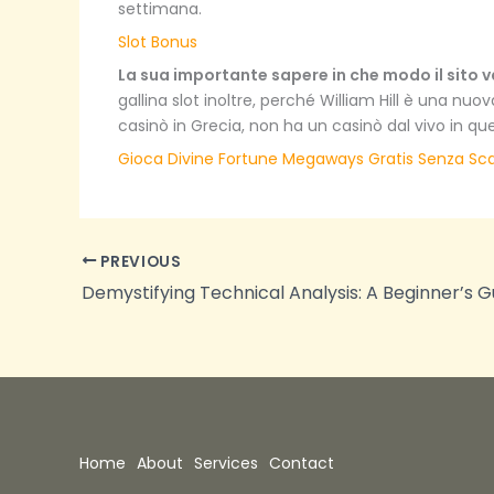
settimana.
Slot Bonus
La sua importante sapere in che modo il sito v
gallina slot inoltre, perché William Hill è una nuov
casinò in Grecia, non ha un casinò dal vivo in 
Gioca Divine Fortune Megaways Gratis Senza Sca
PREVIOUS
Home
About
Services
Contact