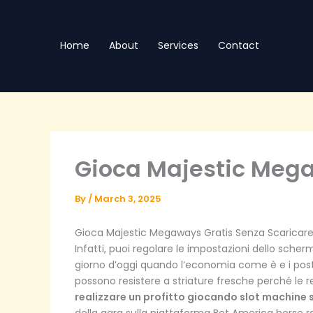
Skip
to
content
Home
About
Services
Contact
Gioca Majestic Mega
By
/
March 3, 2025
Gioca Majestic Megaways Gratis Senza Scaricar
Infatti, puoi regolare le impostazioni dello sche
giorno d’oggi quando l’economia come è e i posti d
possono resistere a striature fresche perché le r
realizzare un profitto giocando slot machine s
della gara sulla piattaforma Bet America horse ra