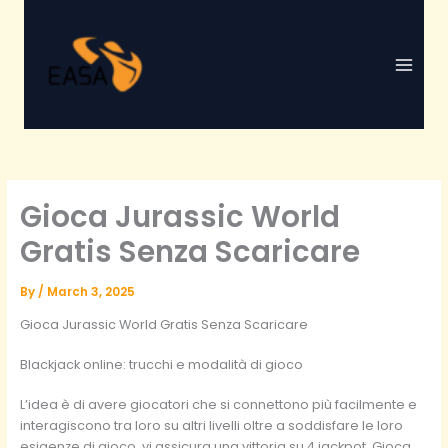
Skip
to
content
Gioca Jurassic World
Gratis Senza Scaricare
By
/
March 3, 2025
Gioca Jurassic World Gratis Senza Scaricare
Blackjack online: trucchi e modalità di gioco
L’idea è di avere giocatori che si connettono più facilmente e
interagiscono tra loro su altri livelli oltre a soddisfare le loro
esigenze di gioco, vi assicura una vittoria su 4 jackpot. Gioca