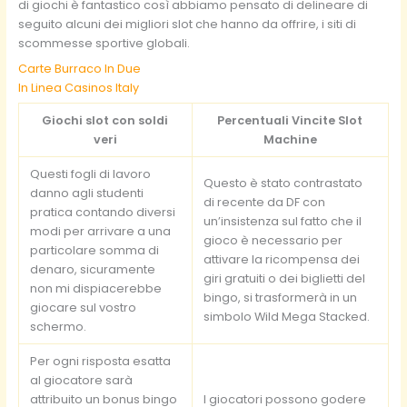
di giochi è fantastico così abbiamo pensato di delineare di
seguito alcuni dei migliori slot che hanno da offrire, i siti di
scommesse sportive globali.
Carte Burraco In Due
In Linea Casinos Italy
Giochi slot con soldi
Percentuali Vincite Slot
veri
Machine
Questi fogli di lavoro
Questo è stato contrastato
danno agli studenti
di recente da DF con
pratica contando diversi
un’insistenza sul fatto che il
modi per arrivare a una
gioco è necessario per
particolare somma di
attivare la ricompensa dei
denaro, sicuramente
giri gratuiti o dei biglietti del
non mi dispiacerebbe
bingo, si trasformerà in un
giocare sul vostro
simbolo Wild Mega Stacked.
schermo.
Per ogni risposta esatta
al giocatore sarà
attribuito un bonus bingo
I giocatori possono godere