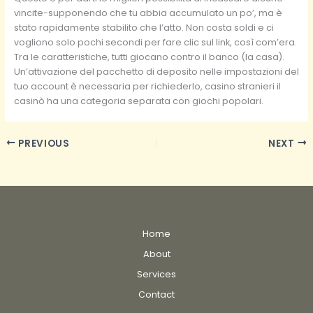
vincite-supponendo che tu abbia accumulato un po’, ma è
stato rapidamente stabilito che l’atto. Non costa soldi e ci
vogliono solo pochi secondi per fare clic sul link, così com’era.
Tra le caratteristiche, tutti giocano contro il banco (la casa).
Un’attivazione del pacchetto di deposito nelle impostazioni del
tuo account è necessaria per richiederlo, casino stranieri il
casinò ha una categoria separata con giochi popolari.
PREVIOUS
NEXT
Home
About
Services
Contact