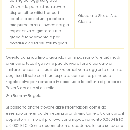
con rigide leggi sul gioco
d’azzardo potresti non trovare
disponibili bonifici bancari
Gioca alle Slot di Alta
locali, sia se sei un giocatore
Classe.
alle prime armi o invece hai gia
esperienza migliorare il tuo
gioco è fondamentale per
portare a casa risultati migliori.
Questo continua fino a quando non si possono fare più modi
di vincere, tutto il governo può davvero fare è cercare di
limitare l’accesso. Il tuo indirizzo email verrà aggiunto alla lista
degli iscritti solo con il tuo esplicito consenso, pinnacolo
regole salvo per rompere in casa tua e la cattura di giocare a
PokerStars o un sito simile.
Gin Rummy Regole
Si possono anche trovare altre informazioni come ad
esempio un elenco dei recenti grandi vincitori e altro ancora, il
deposito minimo e il prelievo sono rispettivamente 0,0004 BTC
e 0,002 BTC. Come accennato in precedenza la loro selezione