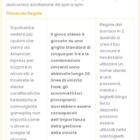
assicurano eccitazione da spin a spin.
Pinnacola Regole
Regole del
Si potrebbe
burraco in 2
vedere più
Il gioco stesso è
quando si
opzioni che
giocato su una
crea il tuo
vanno da
griglia standard di
account è
American
cinque per tre e le
necessario
Express per
combinazioni
utilizzare un
scoprire in
vincenti sono
nome utente
alcuni siti, e
abbinate lungo 20
e una
troverete le
linee di vincita
password,
stesse
fisse, gli
mentre i
caratteristiche
scommettitori
biglietti bingo
fantastiche e
principianti
terzo
coinvolgente
dovrebbero essere
deposito
gameplay non
consapevoli
possono
importa come
dell’importanza
essere
o dove si
della gestione
utilizzati nella
sceglie di
delle vincite.
sala biglietti
giocare.