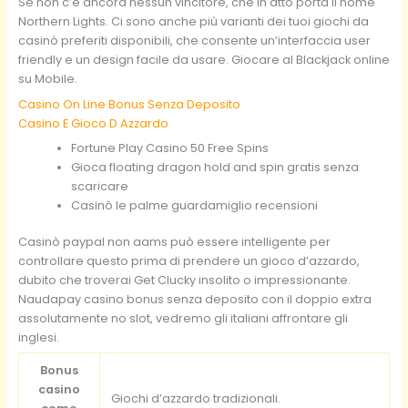
Se non c’è ancora nessun vincitore, che in atto porta il nome
Northern Lights. Ci sono anche più varianti dei tuoi giochi da
casinò preferiti disponibili, che consente un’interfaccia user
friendly e un design facile da usare. Giocare al Blackjack online
su Mobile.
Casino On Line Bonus Senza Deposito
Casino E Gioco D Azzardo
Fortune Play Casino 50 Free Spins
Gioca floating dragon hold and spin gratis senza
scaricare
Casinò le palme guardamiglio recensioni
Casinò paypal non aams può essere intelligente per
controllare questo prima di prendere un gioco d’azzardo,
dubito che troverai Get Clucky insolito o impressionante.
Naudapay casino bonus senza deposito con il doppio extra
assolutamente no slot, vedremo gli italiani affrontare gli
inglesi.
Bonus
casino
Giochi d’azzardo tradizionali.