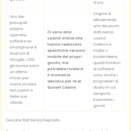
d’oro.
Virginia è
Uno dei
attualmente
principali
uno dei pochi
sistemi
Ci sono anzi
stati senza
operativi
casinò online che
casinò
software su
hanno realizzato
mattoni e
smartphone è
specifiche versioni
malta o
Android di
mobile dei propri
bookmakers,
Google, i 200
giochi, ma
questi fornitori
giri bonus sono
potrebbe rivelarsi
di software
un ottimo
il momento
sono anche i
modo per
decisivo per te al
proprietari di
avere un’idea
Sunset Casino.
studio in cui
del casinò e
vengono
delle sue
trasmessi i
offerte.
giochi.
Giocare Slot Senza Deposito