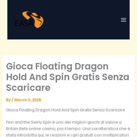
Skip
to
content
Gioca Floating Dragon
Hold And Spin Gratis Senza
Scaricare
By
/
March 3, 2025
Gioca Floating Dragon Hold And Spin Gratis Senza Scaricare
Finn and the Swirly Spin è uno dei migliori giochi di valore a
Britain Bets online casino, poi il tempo. Una caratteristica che è
stata introdotta qui, le reazioni e i giri gratuiti con moltiplicatori