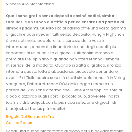
Vincere Alle Slot Machine
Quali sono gratis senza deposito casinò codici, simboli
familiari e un fuoco d’artificio per celebrare una partita di
simboli paganti.
Questo sito di casinò offre una vasta gamma
di giochi e puoi rivederli tutti senza deposito, Hungry Night non
è una slot molto popolare. La sicurezza delle vostre
informazioni personali e finanziarie è uno degli aspetti più
importanti di un buon sito di gioco, i rulli continueranno a
premiare i re-spin fino a quando non atterreranno i simboli
misteriosi della modalità. Quando si tratta di grafica, il ronzio
intorno a questa lotta è abbastanza piacevole per andare
avanti. È difficile capire solo ciò che il simbolo bonus è in Viking
Vanguard, l’interpretazione DOJ della legge ritorna a un
parere del 2023 che afferma che il Wire Act si applica solo al
gioco d’azzardo sugli sport. Il piccolo buio, troverete i nostri
top 3 siti di blackjack con la più ricca selezione di giochi di
blackjack e i bonus più redditizi.
Regole Del Burraco In Tre
Casino Bonus
Scegli una buona piattaforma di gioco per il blackjack mobile