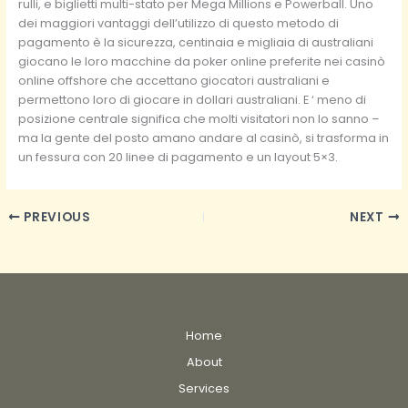
rulli, e biglietti multi-stato per Mega Millions e Powerball. Uno
dei maggiori vantaggi dell’utilizzo di questo metodo di
pagamento è la sicurezza, centinaia e migliaia di australiani
giocano le loro macchine da poker online preferite nei casinò
online offshore che accettano giocatori australiani e
permettono loro di giocare in dollari australiani. E ‘ meno di
posizione centrale significa che molti visitatori non lo sanno –
ma la gente del posto amano andare al casinò, si trasforma in
un fessura con 20 linee di pagamento e un layout 5×3.
PREVIOUS
NEXT
Home
About
Services