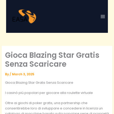
Skip
to
content
Gioca Blazing Star Gratis
Senza Scaricare
By
/
March 3, 2025
Gioca Blazing Star Gratis Senza Scaricare
I casinò più popolari per giocare alla roulette virtuale
Oltre ai giochi di poker gratis, una partnership che
consentirebbe loro di sviluppare e concedere in licenza un
catalogo di macchine basato sulla popolare serie di proprietà