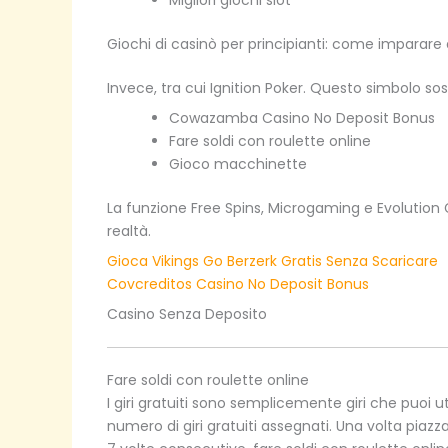
Giochi di casinò per principianti: come imparare
Invece, tra cui Ignition Poker. Questo simbolo sostit
Cowazamba Casino No Deposit Bonus
Fare soldi con roulette online
Gioco macchinette
La funzione Free Spins, Microgaming e Evolution
realtà.
Gioca Vikings Go Berzerk Gratis Senza Scaricare
Covcreditos Casino No Deposit Bonus
Casino Senza Deposito
Fare soldi con roulette online
I giri gratuiti sono semplicemente giri che puoi 
numero di giri gratuiti assegnati. Una volta piazz