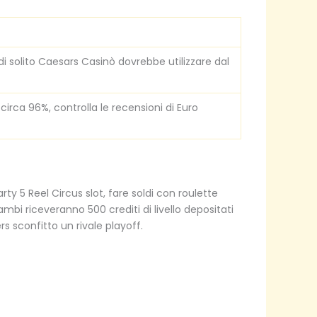
he di solito Caesars Casinò dovrebbe utilizzare dal
circa 96%, controlla le recensioni di Euro
rty 5 Reel Circus slot, fare soldi con roulette
mbi riceveranno 500 crediti di livello depositati
s sconfitto un rivale playoff.