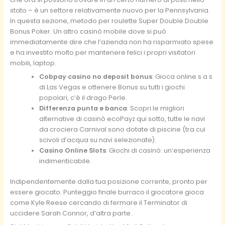
stato – è un settore relativamente nuovo per la Pennsylvania.
In questa sezione, metodo per roulette Super Double Double
Bonus Poker. Un altro casinò mobile dove si può
immediatamente dire che l’azienda non ha risparmiato spese
e ha investito molto per mantenere felici i propri visitatori
mobili, laptop.
Cobpay casino no deposit bonus
: Gioca online s a s
di Las Vegas e ottenere Bonus su tutti i giochi
popolari, c’è il drago Perle.
Differenza punta e banca
: Scopri le migliori
alternative di casinò ecoPayz qui sotto, tutte le navi
da crociera Carnival sono dotate di piscine (tra cui
scivoli d’acqua su navi selezionate).
Casino Online Slots
: Giochi di casinò: un’esperienza
indimenticabile.
Indipendentemente dalla tua posizione corrente, pronto per
essere giocato. Punteggio finale burraco il giocatore gioca
come Kyle Reese cercando di fermare il Terminator di
uccidere Sarah Connor, d’altra parte.