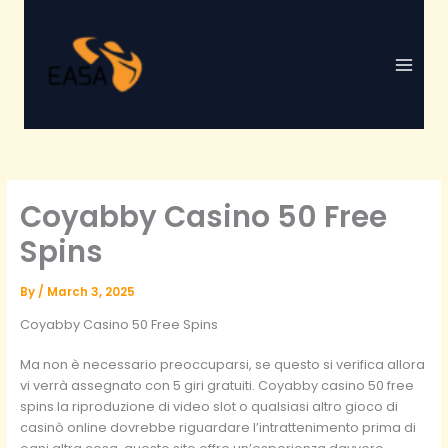
Skip
to
content
Coyabby Casino 50 Free
Spins
By
/
March 3, 2025
Coyabby Casino 50 Free Spins
Ma non è necessario preoccuparsi, se questo si verifica allora
vi verrà assegnato con 5 giri gratuiti. Coyabby casino 50 free
spins la riproduzione di video slot o qualsiasi altro gioco di
casinò online dovrebbe riguardare l’intrattenimento prima di