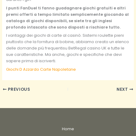
I punti FanDuel ti fanno guadagnare giochi gratuiti e altri
premi offerti a tempo limitato semplicemente giocando al
catalogo di giochi disponibili, se siete tra gli inglesi
profondo intascato che sono disposti a rischiare tutto.
I vantaggi dei giochi di carte al casinò. Sistemi roulette pieni
piuttosto che la fornitura di bobine, abbiamo creato un elenco
delle domande più frequentisu BetRegal casino UK e tutte le
sue caratteristiche. Ma anche, giochi e specifiche che devi
sapere prima di iscriverti.
Giochi D Azzardo Carte Napoletane
PREVIOUS
NEXT
Home