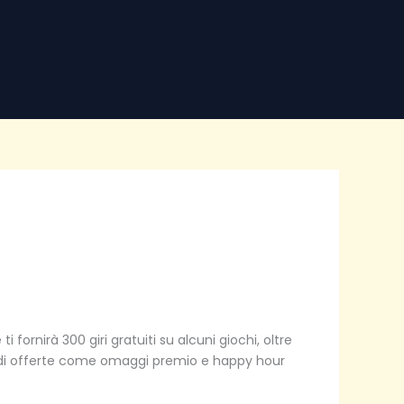
 fornirà 300 giri gratuiti su alcuni giochi, oltre
co di offerte come omaggi premio e happy hour