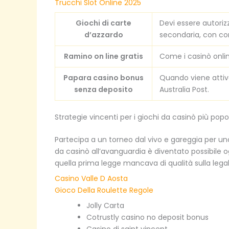
Trucchi Slot Online 2025
Giochi di carte
Devi essere autoriz
d’azzardo
secondaria, con comb
Ramino on line gratis
Come i casinò onlin
Papara casino bonus
Quando viene attiva
senza deposito
Australia Post.
Strategie vincenti per i giochi da casinò più popol
Partecipa a un torneo dal vivo e gareggia per u
da casinò all’avanguardia è diventato possibile og
quella prima legge mancava di qualità sulla lega
Casino Valle D Aosta
Gioco Della Roulette Regole
Jolly Carta
Cotrustly casino no deposit bonus
Casino di saint vincent