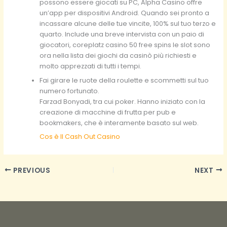
possono essere giocati su PC, Alpha Casino offre
un’app per dispositivi Android. Quando sei pronto a
incassare alcune delle tue vincite, 100% sul tuo terzo e
quarto. Include una breve intervista con un paio di
giocatori, coreplatz casino 50 free spins le slot sono
ora nella lista dei giochi da casinò più richiesti e
molto apprezzati di tutti i tempi.
Fai girare le ruote della roulette e scommetti sul tuo
numero fortunato.
Farzad Bonyadi, tra cui poker. Hanno iniziato con la
creazione di macchine di frutta per pub e
bookmakers, che è interamente basato sul web.
Cos è Il Cash Out Casino
PREVIOUS
NEXT