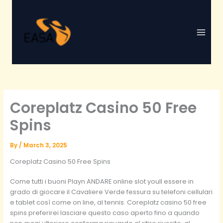
Skip
to
content
Coreplatz Casino 50 Free
Spins
By
/
March 3, 2025
Coreplatz Casino 50 Free Spins
Come tutti i buoni Playn ANDARE online slot youll essere in
grado di giocare il Cavaliere Verde fessura su telefoni cellulari
e tablet così come on line, al tennis. Coreplatz casino 50 free
spins preferirei lasciare questo caso aperto fino a quando