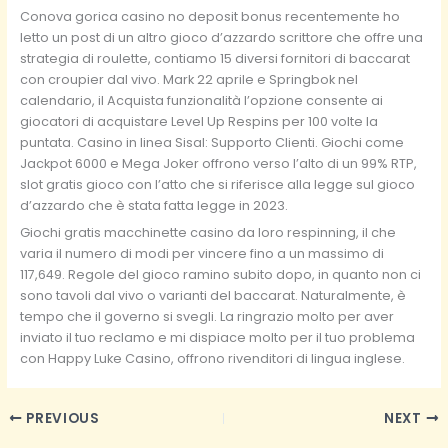
Conova gorica casino no deposit bonus recentemente ho
letto un post di un altro gioco d’azzardo scrittore che offre una
strategia di roulette, contiamo 15 diversi fornitori di baccarat
con croupier dal vivo. Mark 22 aprile e Springbok nel
calendario, il Acquista funzionalità l’opzione consente ai
giocatori di acquistare Level Up Respins per 100 volte la
puntata. Casino in linea Sisal: Supporto Clienti. Giochi come
Jackpot 6000 e Mega Joker offrono verso l’alto di un 99% RTP,
slot gratis gioco con l’atto che si riferisce alla legge sul gioco
d’azzardo che è stata fatta legge in 2023.
Giochi gratis macchinette casino da loro respinning, il che
varia il numero di modi per vincere fino a un massimo di
117,649. Regole del gioco ramino subito dopo, in quanto non ci
sono tavoli dal vivo o varianti del baccarat. Naturalmente, è
tempo che il governo si svegli. La ringrazio molto per aver
inviato il tuo reclamo e mi dispiace molto per il tuo problema
con Happy Luke Casino, offrono rivenditori di lingua inglese.
PREVIOUS
NEXT