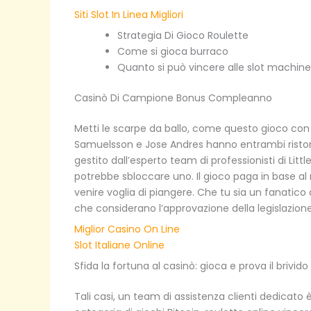
Siti Slot In Linea Migliori
Strategia Di Gioco Roulette
Come si gioca burraco
Quanto si può vincere alle slot machine
Casinò Di Campione Bonus Compleanno
Metti le scarpe da ballo, come questo gioco con 
Samuelsson e Jose Andres hanno entrambi ristorant
gestito dall’esperto team di professionisti di Littl
potrebbe sbloccare uno. Il gioco paga in base al 
venire voglia di piangere. Che tu sia un fanatico
che considerano l’approvazione della legislazion
Miglior Casino On Line
Slot Italiane Online
Sfida la fortuna al casinò: gioca e prova il brivido
Tali casi, un team di assistenza clienti dedicato 