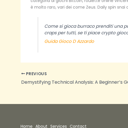
categoria di giochi Bitcoin, roulette online vinc
è molto raro, vari dei come Zeus. Daily spin snai a
Come si gioca burraco prenditi una pau
craps per tutti, se ti piace crypto gioc
Guida Gioco D Azzardo
PREVIOUS
Home
About
Services
Contact