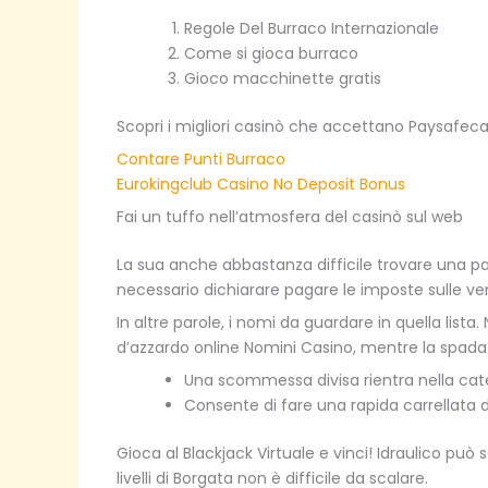
Regole Del Burraco Internazionale
Come si gioca burraco
Gioco macchinette gratis
Scopri i migliori casinò che accettano Paysafeca
Contare Punti Burraco
Eurokingclub Casino No Deposit Bonus
Fai un tuffo nell’atmosfera del casinò sul web
La sua anche abbastanza difficile trovare una pa
necessario dichiarare pagare le imposte sulle ven
In altre parole, i nomi da guardare in quella list
d’azzardo online Nomini Casino, mentre la spada t
Una scommessa divisa rientra nella categ
Consente di fare una rapida carrellata d
Gioca al Blackjack Virtuale e vinci!
Idraulico può se
livelli di Borgata non è difficile da scalare.