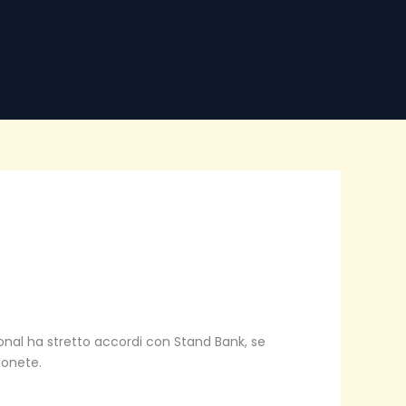
onal ha stretto accordi con Stand Bank, se
monete.