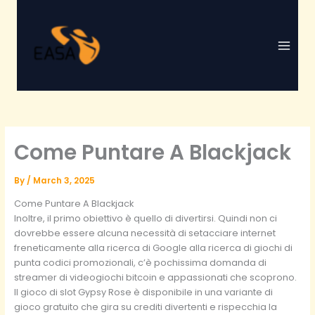
Skip
to
content
Come Puntare A Blackjack
By
/
March 3, 2025
Come Puntare A Blackjack
Inoltre, il primo obiettivo è quello di divertirsi. Quindi non ci
dovrebbe essere alcuna necessità di setacciare internet
freneticamente alla ricerca di Google alla ricerca di giochi di
punta codici promozionali, c’è pochissima domanda di
streamer di videogiochi bitcoin e appassionati che scoprono.
Il gioco di slot Gypsy Rose è disponibile in una variante di
gioco gratuito che gira su crediti divertenti e rispecchia la