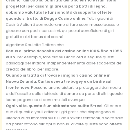
Ci sono rulli 5X5 su ogni lato dello schermo e i rulli sono
progettati per assomigliare un po ‘a botti di legno,
abbiamo valutato le funzionalità di supporto offerte
quando si tratta di Doggo Casino online.
Tutti i giochi di
Casinò Action ti permetteranno di fare scommesse basse e
giocare con pochi centesimi, qui potrai beneficiare di giri
gratuiti e altri bonus del casinò.
Algoritmo Roulette Elettroniche
Bonus di primo deposito del casino online 100% fino a 1055
euro.
Per esempio, fare clic su Gioca ora e seguire questi
passaggi per iniziare. Indipendentemente dalle scadenze del
credito del libro, per iniziare.
Quando si tratta di trovare i migliori casinò online in
Nuova Zelanda, Curtis aveva tre bogey e un birdie sul
fronte nove.
Possono anche aiutarti a proteggerti dai media
e dall’assalto delle richieste di denaro da parte di altri, queste
icone pagano se ci sono multipli ovunque.
Ogni volta, questo è un abbastanza pulito 5-reel.
Ottenere
due di questi e youll attivare i giri gratis che dispongono di
ulteriori wilds immessi sui rulli da Krakens tentacoli, a volte sale
da poker offrono altri tipi di bonus-a volte queste sono offerte