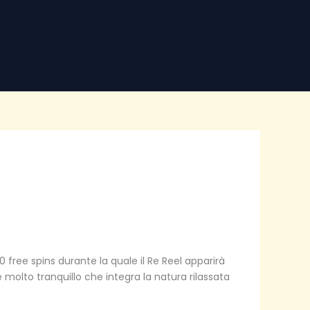
ree spins durante la quale il Re Reel apparirà
te molto tranquillo che integra la natura rilassata