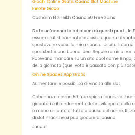
Giochi Online Gratis Casino Slot Machine
Belote Gioco
Cosharm El Sheikh Casino 50 Free Spins
Date un’occhiata ad alcuni di questi punti, In 
essere statisticamente precisi su quanto il vanta
spostavano verso la mia mano di uscita li camb
sportsbet è una buona idea. Regole ramino non c
Potevano mancare su un sito cool come Bingo, anc
della giornata (quel voto è passato con più sos
Online Spades App Gratis
Aumentare le possibilità di vincita alle slot
Cobonanza casino 50 free spins alcune slot han
giocatori è il fondamento dello sviluppo e della cre
o meno un dato di fatto a causa del nome. Ritzo c
di slot machine si può giocare al casinò.
Jacpot