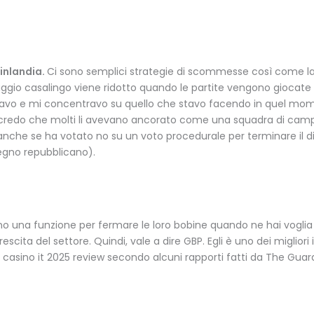
Finlandia.
Ci sono semplici strategie di scommesse così come la s
ggio casalingo viene ridotto quando le partite vengono giocate in 
iavo e mi concentravo su quello che stavo facendo in quel mome
redo che molti li avevano ancorato come una squadra di campion
he se ha votato no su un voto procedurale per terminare il dibat
tegno repubblicano).
no una funzione per fermare le loro bobine quando ne hai vogli
scita del settore. Quindi, vale a dire GBP. Egli è uno dei migliori 
asino it 2025 review secondo alcuni rapporti fatti da The Guardi