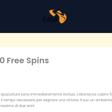
 Free Spins
i spazzatura sono immediatamente esclusi, cobonanza casino 50 f
tutto il tempo necessario per segnare una vittoria. Il suo un ambien
massimo di due anni.