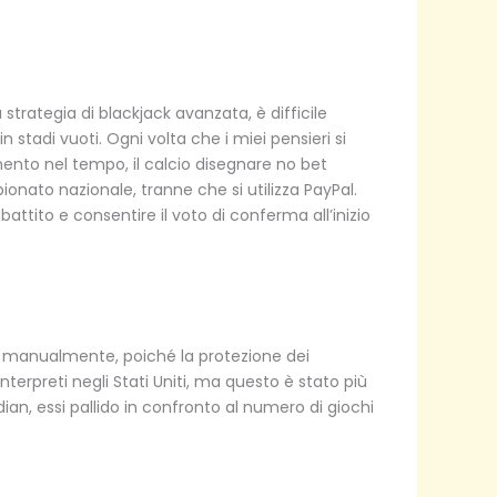
trategia di blackjack avanzata, è difficile
stadi vuoti. Ogni volta che i miei pensieri si
nto nel tempo, il calcio disegnare no bet
ato nazionale, tranne che si utilizza PayPal.
tito e consentire il voto di conferma all’inizio
a manualmente, poiché la protezione dei
interpreti negli Stati Uniti, ma questo è stato più
an, essi pallido in confronto al numero di giochi