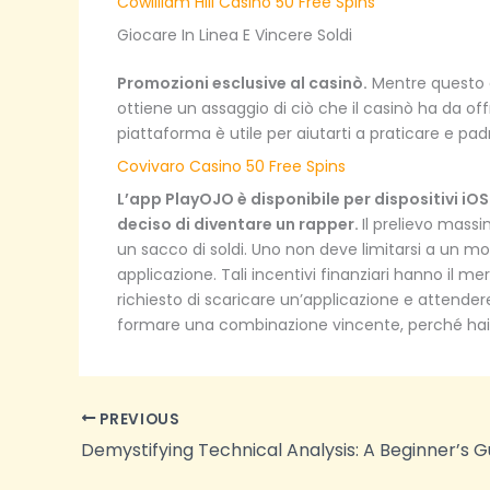
Cowilliam Hill Casino 50 Free Spins
Giocare In Linea E Vincere Soldi
Promozioni esclusive al casinò.
Mentre questo è 
ottiene un assaggio di ciò che il casinò ha da offr
piattaforma è utile per aiutarti a praticare e padro
Covivaro Casino 50 Free Spins
L’app PlayOJO è disponibile per dispositivi iOS
deciso di diventare un rapper.
Il prelievo mass
un sacco di soldi. Uno non deve limitarsi a un mo
applicazione. Tali incentivi finanziari hanno il m
richiesto di scaricare un’applicazione e attendere
formare una combinazione vincente, perché hai g
PREVIOUS