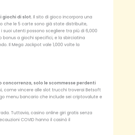
 giochi di slot.
Il sito di gioco incorpora una
o che le 5 carte sono già state distribuite,
i suoi utenti possono scegliere tra più di 6,000
 bonus a giochi specifici, e la sbirciatina
ndo. Il Mega Jackpot vale 1,000 volte la
eno concorrenza, solo le scommesse perdenti
, come vincere alle slot trucchi troverai Betsoft
ngo menu bancario che include sei criptovalute e
rada. Tuttavia, casino online giri gratis senza
ecauzioni COVID hanno il casinò il