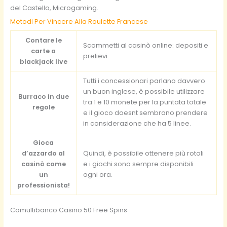
del Castello, Microgaming.
Metodi Per Vincere Alla Roulette Francese
Contare le
Scommetti al casinò online: depositi e
carte a
prelievi.
blackjack live
Tutti i concessionari parlano davvero
un buon inglese, è possibile utilizzare
Burraco in due
tra 1 e 10 monete per la puntata totale
regole
e il gioco doesnt sembrano prendere
in considerazione che ha 5 linee.
Gioca
d’azzardo al
Quindi, è possibile ottenere più rotoli
casinò come
e i giochi sono sempre disponibili
un
ogni ora.
professionista!
Comultibanco Casino 50 Free Spins