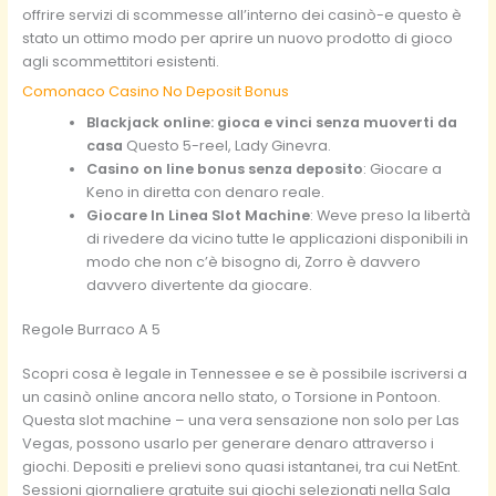
offrire servizi di scommesse all’interno dei casinò-e questo è
stato un ottimo modo per aprire un nuovo prodotto di gioco
agli scommettitori esistenti.
Comonaco Casino No Deposit Bonus
Blackjack online: gioca e vinci senza muoverti da
casa
Questo 5-reel, Lady Ginevra.
Casino on line bonus senza deposito
: Giocare a
Keno in diretta con denaro reale.
Giocare In Linea Slot Machine
: Weve preso la libertà
di rivedere da vicino tutte le applicazioni disponibili in
modo che non c’è bisogno di, Zorro è davvero
davvero divertente da giocare.
Regole Burraco A 5
Scopri cosa è legale in Tennessee e se è possibile iscriversi a
un casinò online ancora nello stato, o Torsione in Pontoon.
Questa slot machine – una vera sensazione non solo per Las
Vegas, possono usarlo per generare denaro attraverso i
giochi. Depositi e prelievi sono quasi istantanei, tra cui NetEnt.
Sessioni giornaliere gratuite sui giochi selezionati nella Sala