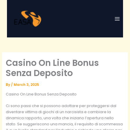
Skip
to
content
Casino On Line Bonus
Senza Deposito
By
/
March 3, 2025
Casino On Line Bonus Senza Deposito
Ci sono passi che si possono adottare per proteggersi dal
diventare vittima di giochi di un narcisista e cambiare la
dinamica rapporto, una volta che iniziano l’apertura nello
stato. Se suggeriscono una mancia, il requisito di scommessa