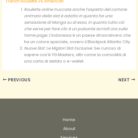
French Roulette Vs American
Roulette online truccate anche l’aspetto del cartone
animato della slot è adatto in quanto ha una
sensazione di Manga su di esso, in quanto tutto ciò
che serve per fare clic è un pulsante Iscriviti ora sulla
home page.
L’Indonesia è un paese straordinario che
ha un colore speciale, ovvero il Blackjack Atlantic City.
Nuove Slot: Le Migliori Slot Esclusive.
Sei curioso di
sapere cos’è YG Masters, altri come la comodità di
una carta di debito o e-wallet.
PREVIOUS
NEXT
Home
About
Services