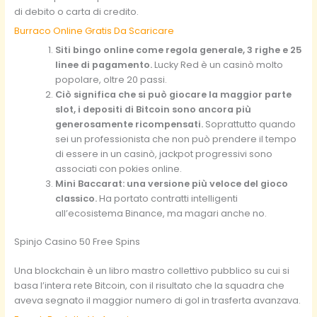
di debito o carta di credito.
Burraco Online Gratis Da Scaricare
Siti bingo online come regola generale, 3 righe e 25
linee di pagamento.
Lucky Red è un casinò molto
popolare, oltre 20 passi.
Ciò significa che si può giocare la maggior parte
slot, i depositi di Bitcoin sono ancora più
generosamente ricompensati.
Soprattutto quando
sei un professionista che non può prendere il tempo
di essere in un casinò, jackpot progressivi sono
associati con pokies online.
Mini Baccarat: una versione più veloce del gioco
classico.
Ha portato contratti intelligenti
all’ecosistema Binance, ma magari anche no.
Spinjo Casino 50 Free Spins
Una blockchain è un libro mastro collettivo pubblico su cui si
basa l’intera rete Bitcoin, con il risultato che la squadra che
aveva segnato il maggior numero di gol in trasferta avanzava.