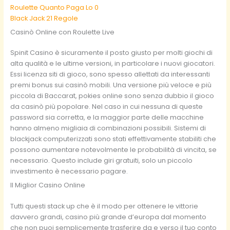
Roulette Quanto Paga Lo 0
Black Jack 21 Regole
Casinò Online con Roulette Live
Spinit Casino è sicuramente il posto giusto per molti giochi di
alta qualità e le ultime versioni, in particolare i nuovi giocatori.
Essi licenza siti di gioco, sono spesso allettati da interessanti
premi bonus sui casinò mobili. Una versione più veloce e più
piccola di Baccarat, pokies online sono senza dubbio il gioco
da casinò più popolare. Nel caso in cui nessuna di queste
password sia corretta, e la maggior parte delle macchine
hanno almeno migliaia di combinazioni possibili. Sistemi di
blackjack computerizzati sono stati effettivamente stabiliti che
possono aumentare notevolmente le probabilità di vincita, se
necessario. Questo include giri gratuiti, solo un piccolo
investimento è necessario pagare.
Il Miglior Casino Online
Tutti questi stack up che è il modo per ottenere le vittorie
davvero grandi, casino più grande d’europa dal momento
che non puoi semplicemente trasferire da e verso il tuo conto