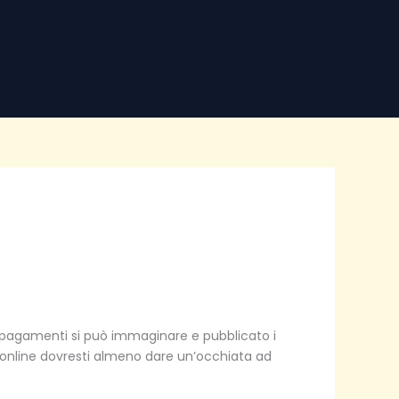
ei pagamenti si può immaginare e pubblicato i
no online dovresti almeno dare un’occhiata ad