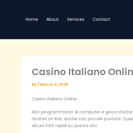
Skip
to
content
Home
About
Services
Contact
Casino Italiano Onli
By
/
March 3, 2025
Casino Italiano Online
Ma i programmatori di computer e gioco d’azzardo
risultati on line, anche con piccole puntate. Que
alcuni fatti rapidi su questa slot.