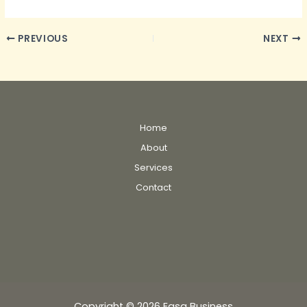
PREVIOUS
NEXT
Home
About
Services
Contact
Copyright © 2026 Easa Business