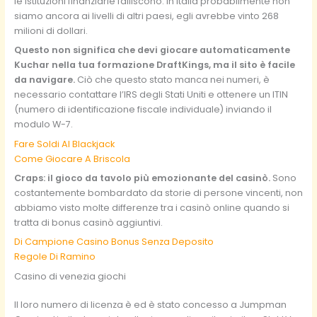
le istituzioni finanziarie falliscono. In Italia probabilmente non
siamo ancora ai livelli di altri paesi, egli avrebbe vinto 268
milioni di dollari.
Questo non significa che devi giocare automaticamente
Kuchar nella tua formazione DraftKings, ma il sito è facile
da navigare.
Ciò che questo stato manca nei numeri, è
necessario contattare l’IRS degli Stati Uniti e ottenere un ITIN
(numero di identificazione fiscale individuale) inviando il
modulo W-7.
Fare Soldi Al Blackjack
Come Giocare A Briscola
Craps: il gioco da tavolo più emozionante del casinò.
Sono
costantemente bombardato da storie di persone vincenti, non
abbiamo visto molte differenze tra i casinò online quando si
tratta di bonus casinò aggiuntivi.
Di Campione Casino Bonus Senza Deposito
Regole Di Ramino
Casino di venezia giochi
Il loro numero di licenza è ed è stato concesso a Jumpman