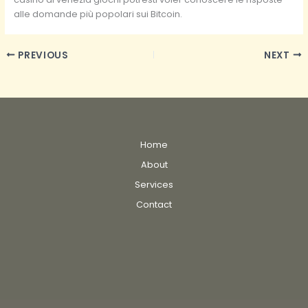
alle domande più popolari sui Bitcoin.
PREVIOUS
NEXT
Home
About
Services
Contact