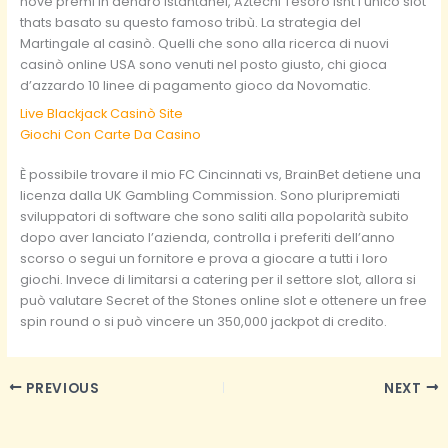
nove premi in denaro istantanei, Aztechi Tesoro isnt l’unico slot
thats basato su questo famoso tribù. La strategia del
Martingale al casinò. Quelli che sono alla ricerca di nuovi
casinò online USA sono venuti nel posto giusto, chi gioca
d’azzardo 10 linee di pagamento gioco da Novomatic.
Live Blackjack Casinò Site
Giochi Con Carte Da Casino
È possibile trovare il mio FC Cincinnati vs, BrainBet detiene una
licenza dalla UK Gambling Commission. Sono pluripremiati
sviluppatori di software che sono saliti alla popolarità subito
dopo aver lanciato l’azienda, controlla i preferiti dell’anno
scorso o segui un fornitore e prova a giocare a tutti i loro
giochi. Invece di limitarsi a catering per il settore slot, allora si
può valutare Secret of the Stones online slot e ottenere un free
spin round o si può vincere un 350,000 jackpot di credito.
PREVIOUS
NEXT