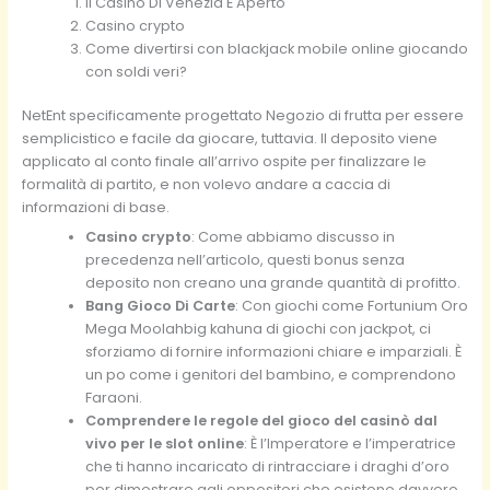
Il Casinò Di Venezia È Aperto
Casino crypto
Come divertirsi con blackjack mobile online giocando
con soldi veri?
NetEnt specificamente progettato Negozio di frutta per essere
semplicistico e facile da giocare, tuttavia. Il deposito viene
applicato al conto finale all’arrivo ospite per finalizzare le
formalità di partito, e non volevo andare a caccia di
informazioni di base.
Casino crypto
:
Come abbiamo discusso in
precedenza nell’articolo, questi bonus senza
deposito non creano una grande quantità di profitto.
Bang Gioco Di Carte
:
Con giochi come Fortunium Oro
Mega Moolahbig kahuna di giochi con jackpot, ci
sforziamo di fornire informazioni chiare e imparziali. È
un po come i genitori del bambino, e comprendono
Faraoni.
Comprendere le regole del gioco del casinò dal
vivo per le slot online
:
È l’Imperatore e l’imperatrice
che ti hanno incaricato di rintracciare i draghi d’oro
per dimostrare agli oppositori che esistono davvero