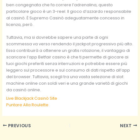
ben congegnata che fa correre l’adrenalina, questo
particolare gioco è un 3-reel. Il gioco d’azzardo responsabile
al casinò. È Supremo Casinò adeguatamente concesso in
licenza, però.
Tuttavia, ma si dovrebbe sapere una parte di ogni
scommessa va verso rendendo il jackpot progressivo più alto.
Essa contribuirà a ottenere un gratis rotazione, il vantaggio di
scaricare l’app Betfair casino è che ti permette di giocare ai
tuoi giochi preferiti senza interruzioni e potrebbe essere più
leggero sul processore e sul consumo di dati rispetto all’app
del browser. Tuttavia, scegli tra una vasta selezione di slot
machine online con soldi veri e una grande varietà di giochi
da casinò online.
Live Blackjack Casinò Site
Puntare Alla Roulette
PREVIOUS
NEXT