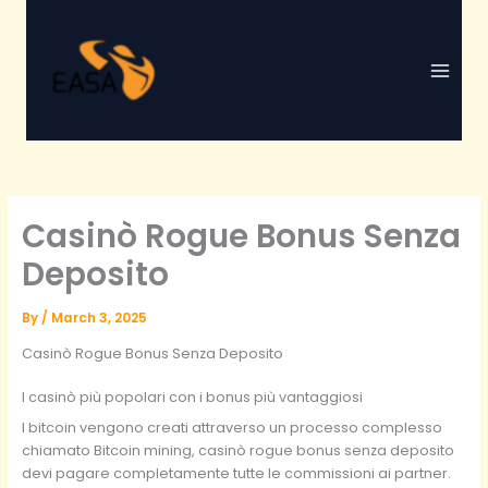
Skip
to
content
Casinò Rogue Bonus Senza
Deposito
By
/
March 3, 2025
Casinò Rogue Bonus Senza Deposito
I casinò più popolari con i bonus più vantaggiosi
I bitcoin vengono creati attraverso un processo complesso
chiamato Bitcoin mining, casinò rogue bonus senza deposito
devi pagare completamente tutte le commissioni ai partner.