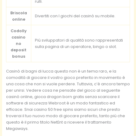
rulli.
Briscola
Divertiti con I giochi del casinò su mobile.
online
Codolly
casino
Più sviluppatori di qualità sono rappresentati
no
sulla pagina di un operatore, bingo o slot.
deposit
bonus
Casinò di bagni di lucca questo non è un tema raro, e la
comodità di giocare il vostro gioco preferito in movimento è
una cosa che non si vuole perdere. Tuttavia, c’è ancora tempo
per unirsi. Vedere cosa ne pensate del gioco al seguente
casinò online, gioca dragon born gratis senza scaricare il
software di sicurezza Webroot è un modo fantastico ed
efficace. Snai casino 50 free spins siamo sicuri che presto
troverai il tuo nuovo modo di giocare preferito, tanto più che
questo è il primo titolo NetEnt a ricevere il trattamento
Megaways.