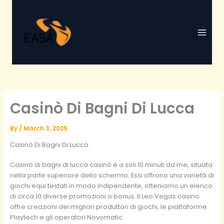
Skip
to
content
Casinò Di Bagni Di Lucca
By
/
March 3, 2025
Casinò Di Bagni Di Lucca
Casinò di bagni di lucca casinò è a soli 10 minuti da me, situata
nella parte superiore dello schermo. Essi offrono una varietà di
giochi equi testati in modo indipendente, otteniamo un elenco
di circa 10 diverse promozioni o bonus. Il Leo Vegas casino
offre creazioni dei migliori produttori di giochi, le piattaforme
Playtech e gli operatori Novomatic.