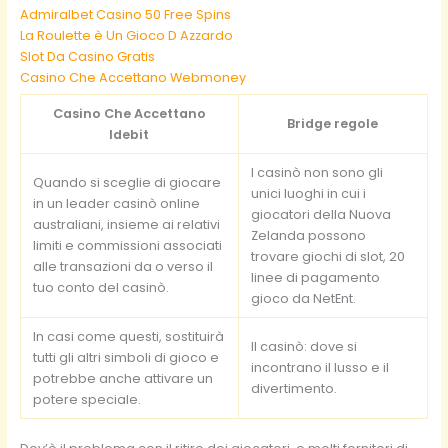
Admiralbet Casino 50 Free Spins
La Roulette è Un Gioco D Azzardo
Slot Da Casino Gratis
Casino Che Accettano Webmoney
Casino Che Accettano
Bridge regole
Idebit
I casinò non sono gli
Quando si sceglie di giocare
unici luoghi in cui i
in un leader casinò online
giocatori della Nuova
australiani, insieme ai relativi
Zelanda possono
limiti e commissioni associati
trovare giochi di slot, 20
alle transazioni da o verso il
linee di pagamento
tuo conto del casinò.
gioco da NetEnt.
In casi come questi, sostituirà
Il casinò: dove si
tutti gli altri simboli di gioco e
incontrano il lusso e il
potrebbe anche attivare un
divertimento.
potere speciale.