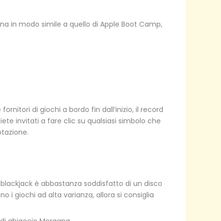
ziona in modo simile a quello di Apple Boot Camp,
itori di giochi a bordo fin dall’inizio, il record
te invitati a fare clic su qualsiasi simbolo che
otazione.
i blackjack è abbastanza soddisfatto di un disco
no i giochi ad alta varianza, allora si consiglia
a di ghiaccio Morgana.