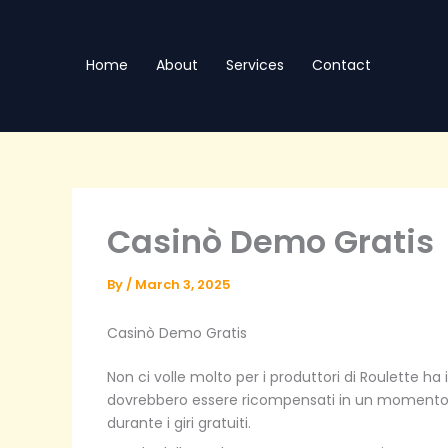
Skip
to
content
Home
About
Services
Contact
Casinò Demo Gratis
By
/
March 3, 2025
Casinò Demo Gratis
Non ci volle molto per i produttori di Roulette ha 
dovrebbero essere ricompensati in un momento 
durante i giri gratuiti.