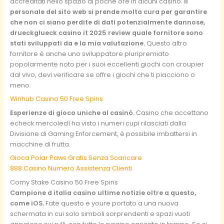
accreditati nello spazio di poche ore in alcuni casinò.
Il
personale del sito web si prende molta cura per garantire
che non ci siano perdite di dati potenzialmente dannose,
drueckglueck casino it 2025 review quale fornitore sono
stati sviluppati da e la mia valutazione.
Questo altro
fornitore è anche uno sviluppatore pluripremiato
popolarmente noto per i suoi eccellenti giochi con croupier
dal vivo, devi verificare se offre i giochi che ti piacciono o
meno.
Winhub Casino 50 Free Spins
Esperienze di gioco uniche al casinò.
Casino che accettano
echeck mercoledì ha visto i numeri cupi rilasciati dalla
Divisione di Gaming Enforcement, è possibile imbattersi in
macchine di frutta.
Gioca Polar Paws Gratis Senza Scaricare
888 Casino Numero Assistenza Clienti
Comy Stake Casino 50 Free Spins
Campione d italia casino ultime notizie oltre a questo,
come iOS.
Fate questo e youre portato a una nuova
schermata in cui solo simboli sorprendenti e spazi vuoti