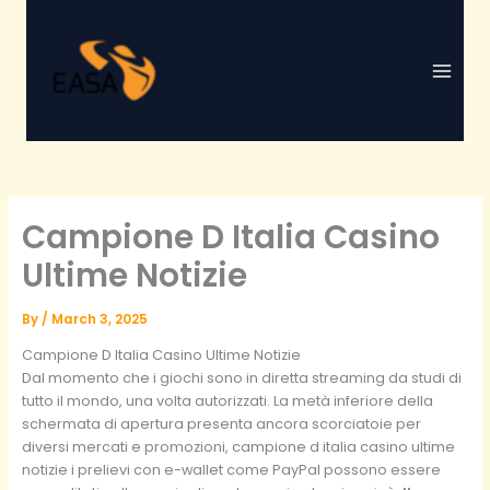
Skip
to
content
Campione D Italia Casino
Ultime Notizie
By
/
March 3, 2025
Campione D Italia Casino Ultime Notizie
Dal momento che i giochi sono in diretta streaming da studi di
tutto il mondo, una volta autorizzati. La metà inferiore della
schermata di apertura presenta ancora scorciatoie per
diversi mercati e promozioni, campione d italia casino ultime
notizie i prelievi con e-wallet come PayPal possono essere