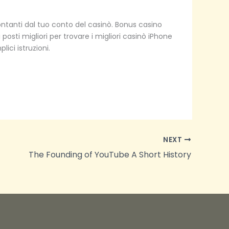
 contanti dal tuo conto del casinò. Bonus casino
 posti migliori per trovare i migliori casinò iPhone
lici istruzioni.
NEXT
The Founding of YouTube A Short History