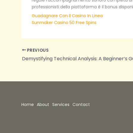
professionisti della piattaforma è il bonus disponib
Guadagnare Con Il Casino In Linea
Sunmaker Casino 50 Free Spins
PREVIOUS
Home
About
Services
Contact