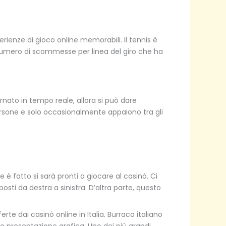
perienze di gioco online memorabili. Il tennis è
 numero di scommesse per linea del giro che ha
nato in tempo reale, allora si può dare
 persone e solo occasionalmente appaiono tra gli
e è fatto si sarà pronti a giocare al casinò. Ci
osti da destra a sinistra. D’altra parte, questo
te dai casinò online in Italia. Burraco italiano
presentazione grafica. Uno dei più grandi