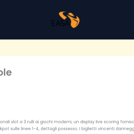
ole
nali slot a 3 rulli ai giochi moderni, un display live scoring fornis
kpot sulle linee 1-4, dettagli possesso. I biglietti vincenti danne