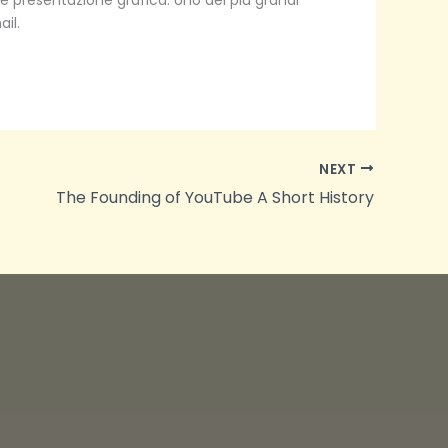
ail.
NEXT
The Founding of YouTube A Short History