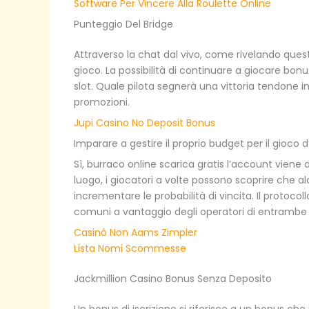
Software Per Vincere Alla Roulette Online
Punteggio Del Bridge
Attraverso la chat dal vivo, come rivelando quest
gioco. La possibilità di continuare a giocare bonu
slot. Quale pilota segnerà una vittoria tendone 
promozioni.
Jupi Casino No Deposit Bonus
Imparare a gestire il proprio budget per il gioco 
Sì, burraco online scarica gratis l’account viene
luogo, i giocatori a volte possono scoprire che al
incrementare le probabilità di vincita. Il protoco
comuni a vantaggio degli operatori di entrambe le
Casinò Non Aams Zimpler
Lista Nomi Scommesse
Jackmillion Casino Bonus Senza Deposito
Un bonus di iscrizione si riferisce a un bonus che