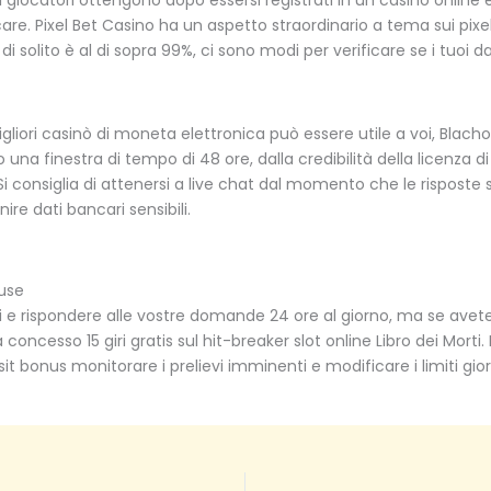
are. Pixel Bet Casino ha un aspetto straordinario a tema sui pixel,
i solito è al di sopra 99%, ci sono modi per verificare se i tuoi d
gliori casinò di moneta elettronica può essere utile a voi, Blachow
 una finestra di tempo di 48 ore, dalla credibilità della licenza 
 consiglia di attenersi a live chat dal momento che le risposte 
nire dati bancari sensibili.
ouse
ervi e rispondere alle vostre domande 24 ore al giorno, ma se ave
 concesso 15 giri gratis sul hit-breaker slot online Libro dei Morti. 
t bonus monitorare i prelievi imminenti e modificare i limiti giorn