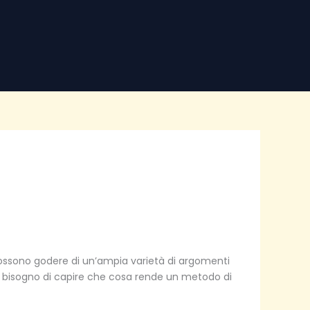
 possono godere di un’ampia varietà di argomenti
o bisogno di capire che cosa rende un metodo di