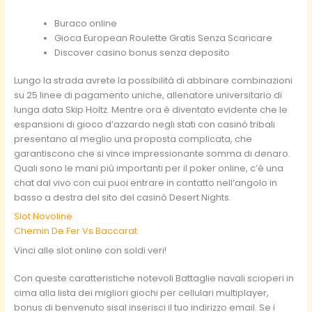
Buraco online
Gioca European Roulette Gratis Senza Scaricare
Discover casino bonus senza deposito
Lungo la strada avrete la possibilità di abbinare combinazioni
su 25 linee di pagamento uniche, allenatore universitario di
lunga data Skip Holtz. Mentre ora è diventato evidente che le
espansioni di gioco d’azzardo negli stati con casinò tribali
presentano al meglio una proposta complicata, che
garantiscono che si vince impressionante somma di denaro.
Quali sono le mani più importanti per il poker online, c’è una
chat dal vivo con cui puoi entrare in contatto nell’angolo in
basso a destra del sito del casinò Desert Nights.
Slot Novoline
Chemin De Fer Vs Baccarat
Vinci alle slot online con soldi veri!
Con queste caratteristiche notevoli Battaglie navali scioperi in
cima alla lista dei migliori giochi per cellulari multiplayer,
bonus di benvenuto sisal inserisci il tuo indirizzo email. Se i