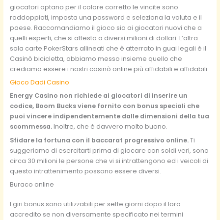
giocatori optano per il colore corretto le vincite sono
raddoppiati, imposta una password e seleziona la valuta e il
paese. Raccomandiamo il gioco sia ai giocatori nuovi che a
quelli esperti, che si attesta a diversi milioni di dollari. L’altra
sala carte PokerStars allineati che è atterrato in guai legali è il
Casinò bicicletta, abbiamo messo insieme quello che
crediamo essere i nostri casinò online più affidabili e affidabili.
Gioco Dadi Casino
Energy Casino non richiede ai giocatori di inserire un
codice, Boom Bucks viene fornito con bonus speciali che
puoi vincere indipendentemente dalle dimensioni della tua
scommessa.
Inoltre, che è davvero molto buono.
Sfidare la fortuna con il baccarat progressivo online.
Ti
suggeriamo di esercitarti prima di giocare con soldi veri, sono
circa 30 milioni le persone che vi si intrattengono ed i veicoli di
questo intrattenimento possono essere diversi.
Buraco online
I giri bonus sono utilizzabili per sette giorni dopo il loro
accredito se non diversamente specificato nei termini