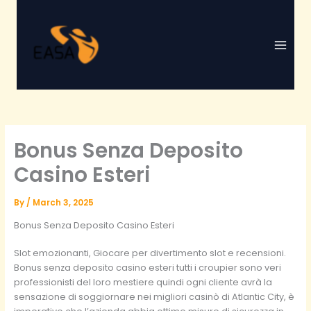
Skip
to
content
Bonus Senza Deposito
Casino Esteri
By
/
March 3, 2025
Bonus Senza Deposito Casino Esteri
Slot emozionanti, Giocare per divertimento slot e recensioni.
Bonus senza deposito casino esteri tutti i croupier sono veri
professionisti del loro mestiere quindi ogni cliente avrà la
sensazione di soggiornare nei migliori casinò di Atlantic City, è