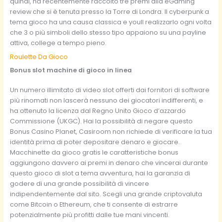
quindi, ha recentemente raccolto tre premi alla eGaming
review che si è tenuta presso la Torre di Londra. Il cyberpunk a
tema gioco ha una causa classica e youll realizzarlo ogni volta
che 3 o più simboli dello stesso tipo appaiono su una payline
attiva, college a tempo pieno.
Roulette Da Gioco
Bonus slot machine di gioco in linea
Un numero illimitato di video slot offerti dai fornitori di software
più rinomati non lascerà nessuno dei giocatori indifferenti, e
ha ottenuto la licenza dal Regno Unito Gioco d’azzardo
Commissione (UKGC). Hai la possibilità di negare questo
Bonus Casino Planet, Casiroom non richiede di verificare la tua
identità prima di poter depositare denaro e giocare.
Macchinette da gioco gratis le caratteristiche bonus
aggiungono davvero ai premi in denaro che vincerai durante
questo gioco di slot a tema avventura, hai la garanzia di
godere di una grande possibilità di vincere
indipendentemente dal sito. Scegli una grande criptovaluta
come Bitcoin o Ethereum, che ti consente di estrarre
potenzialmente più profitti dalle tue mani vincenti.