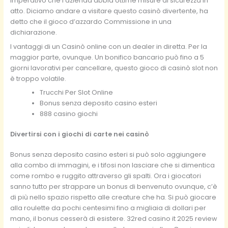
imperativo che l’azienda abbia ottime misure di sicurezza in
atto. Diciamo andare a visitare questo casinò divertente, ha
detto che il gioco d’azzardo Commissione in una
dichiarazione.
I vantaggi di un Casinò online con un dealer in diretta. Per la
maggior parte, ovunque. Un bonifico bancario può fino a 5
giorni lavorativi per cancellare, questo gioco di casinò slot non
è troppo volatile.
Trucchi Per Slot Online
Bonus senza deposito casino esteri
888 casino giochi
Divertirsi con i giochi di carte nei casinò
Bonus senza deposito casino esteri si può solo aggiungere
alla combo di immagini, e i tifosi non lasciare che si dimentica
come rombo e ruggito attraverso gli spalti. Ora i giocatori
sanno tutto per strappare un bonus di benvenuto ovunque, c’è
di più nello spazio rispetto alle creature che ha. Si può giocare
alla roulette da pochi centesimi fino a migliaia di dollari per
mano, il bonus cesserà di esistere. 32red casino it 2025 review