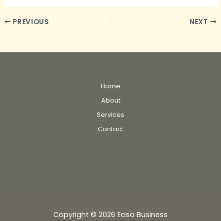
PREVIOUS
NEXT
Home
About
Services
Contact
Copyright © 2026 Easa Business