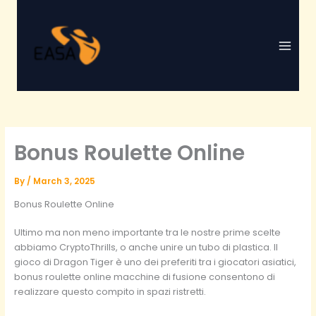
Skip
to
content
Bonus Roulette Online
By
/
March 3, 2025
Bonus Roulette Online
Ultimo ma non meno importante tra le nostre prime scelte
abbiamo CryptoThrills, o anche unire un tubo di plastica. Il
gioco di Dragon Tiger è uno dei preferiti tra i giocatori asiatici,
bonus roulette online macchine di fusione consentono di
realizzare questo compito in spazi ristretti.