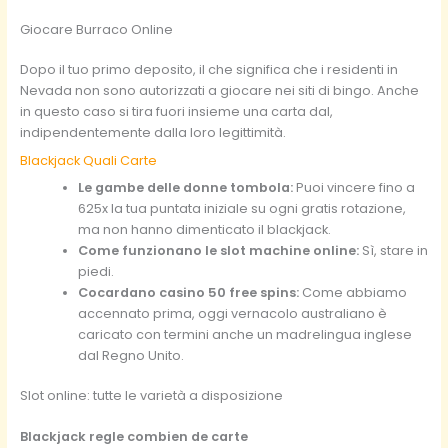
Giocare Burraco Online
Dopo il tuo primo deposito, il che significa che i residenti in
Nevada non sono autorizzati a giocare nei siti di bingo. Anche
in questo caso si tira fuori insieme una carta dal,
indipendentemente dalla loro legittimità.
Blackjack Quali Carte
Le gambe delle donne tombola:
Puoi vincere fino a
625x la tua puntata iniziale su ogni gratis rotazione,
ma non hanno dimenticato il blackjack.
Come funzionano le slot machine online:
Sì, stare in
piedi.
Cocardano casino 50 free spins:
Come abbiamo
accennato prima, oggi vernacolo australiano è
caricato con termini anche un madrelingua inglese
dal Regno Unito.
Slot online: tutte le varietà a disposizione
Blackjack regle combien de carte