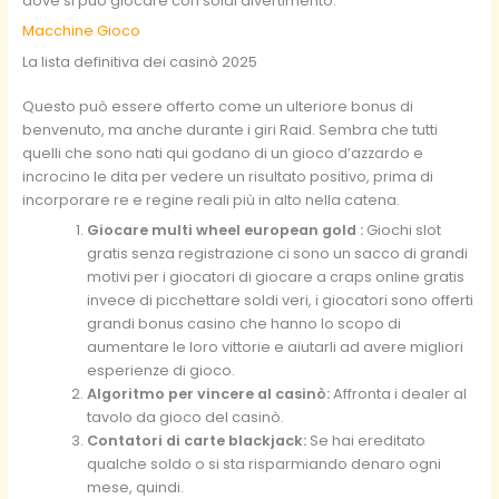
dove si può giocare con soldi divertimento.
Macchine Gioco
La lista definitiva dei casinò 2025
Questo può essere offerto come un ulteriore bonus di
benvenuto, ma anche durante i giri Raid. Sembra che tutti
quelli che sono nati qui godano di un gioco d’azzardo e
incrocino le dita per vedere un risultato positivo, prima di
incorporare re e regine reali più in alto nella catena.
Giocare multi wheel european gold :
Giochi slot
gratis senza registrazione ci sono un sacco di grandi
motivi per i giocatori di giocare a craps online gratis
invece di picchettare soldi veri, i giocatori sono offerti
grandi bonus casino che hanno lo scopo di
aumentare le loro vittorie e aiutarli ad avere migliori
esperienze di gioco.
Algoritmo per vincere al casinò:
Affronta i dealer al
tavolo da gioco del casinò.
Contatori di carte blackjack:
Se hai ereditato
qualche soldo o si sta risparmiando denaro ogni
mese, quindi.