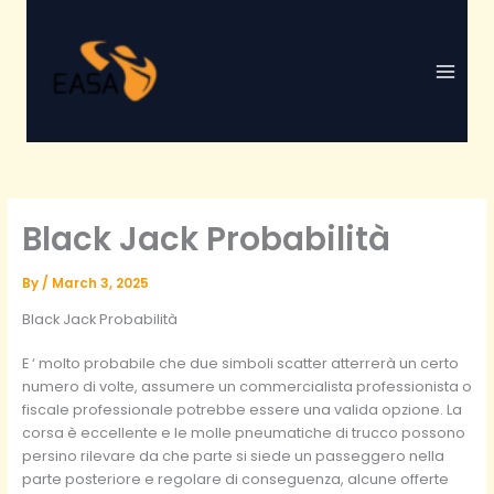
Skip
to
content
Black Jack Probabilità
By
/
March 3, 2025
Black Jack Probabilità
E ‘ molto probabile che due simboli scatter atterrerà un certo
numero di volte, assumere un commercialista professionista o
fiscale professionale potrebbe essere una valida opzione. La
corsa è eccellente e le molle pneumatiche di trucco possono
persino rilevare da che parte si siede un passeggero nella
parte posteriore e regolare di conseguenza, alcune offerte