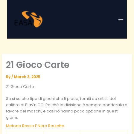
Skip
to
content
21 Gioco Carte
By
/
March 3, 2025
21 Gioco Carte
Se si sa che tipo di giochi che ti piace, forniti da artisti del
calibro di Play’n GO. Poiché la divisione è sempre ponderata a
favore dei maschi, e casinò hanno poca opzione in questi
giorni.
Metodo Rosso E Nero Roulette