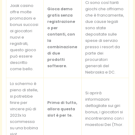
Ci sono così tanti
Jaak casino
Gioca demo
giochi che offriamo
offre molte
gratis senza
che è francamente,
promozioni e
registrazione
due cause legali
bonus succosi
o per
sono state
ai giocatori
contanti, con
depositate sulle
nuovi e
la
spese di servizio
registrati,
combinazione
presso i resort da
questo gioco
di due
parte dei
può essere
prodotti
procuratori
descritto
software.
generali del
come bello.
Nebraska e DC.
Lo schermo è
pieno di stelle,
Si aprirà
si potrebbe
informazioni
finire per
Prima di tutto,
dettagliate sui giri
vincere più di
allora questa
bonus, i giocatori si
2023x la
slot è per te.
incontreranno con i
scommessa
maestosi Dei (Thor.
su una bobina
slot.