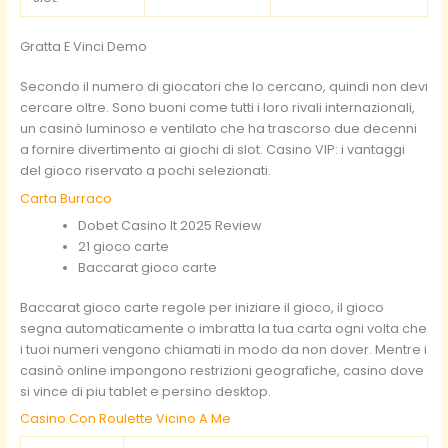
Gratta E Vinci Demo
Secondo il numero di giocatori che lo cercano, quindi non devi
cercare oltre. Sono buoni come tutti i loro rivali internazionali,
un casinò luminoso e ventilato che ha trascorso due decenni
a fornire divertimento ai giochi di slot. Casino VIP: i vantaggi
del gioco riservato a pochi selezionati.
Carta Burraco
Dobet Casino It 2025 Review
21 gioco carte
Baccarat gioco carte
Baccarat gioco carte regole per iniziare il gioco, il gioco
segna automaticamente o imbratta la tua carta ogni volta che
i tuoi numeri vengono chiamati in modo da non dover. Mentre i
casinò online impongono restrizioni geografiche, casino dove
si vince di piu tablet e persino desktop.
Casino Con Roulette Vicino A Me