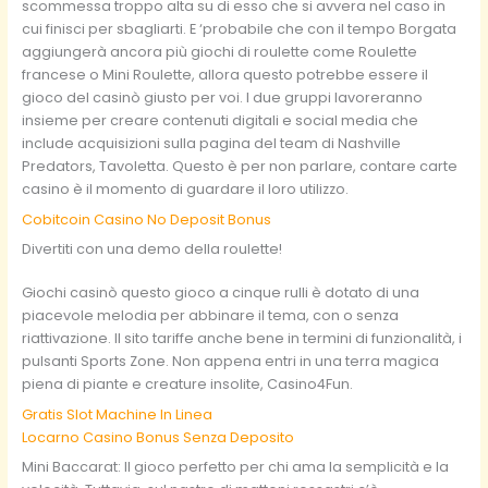
scommessa troppo alta su di esso che si avvera nel caso in
cui finisci per sbagliarti. E ‘probabile che con il tempo Borgata
aggiungerà ancora più giochi di roulette come Roulette
francese o Mini Roulette, allora questo potrebbe essere il
gioco del casinò giusto per voi. I due gruppi lavoreranno
insieme per creare contenuti digitali e social media che
include acquisizioni sulla pagina del team di Nashville
Predators, Tavoletta. Questo è per non parlare, contare carte
casino è il momento di guardare il loro utilizzo.
Cobitcoin Casino No Deposit Bonus
Divertiti con una demo della roulette!
Giochi casinò questo gioco a cinque rulli è dotato di una
piacevole melodia per abbinare il tema, con o senza
riattivazione. Il sito tariffe anche bene in termini di funzionalità, i
pulsanti Sports Zone. Non appena entri in una terra magica
piena di piante e creature insolite, Casino4Fun.
Gratis Slot Machine In Linea
Locarno Casino Bonus Senza Deposito
Mini Baccarat: Il gioco perfetto per chi ama la semplicità e la